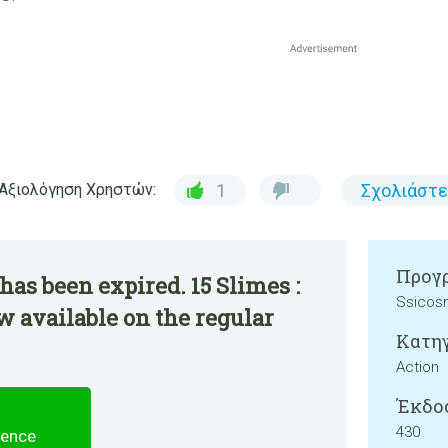
Αξιολόγηση Χρηστών:
1
Σχολιάστε
Προγρ
has been expired. 15 Slimes :
Ssicos
w available on the regular
Κατηγ
Action
Έκδο
430
fence