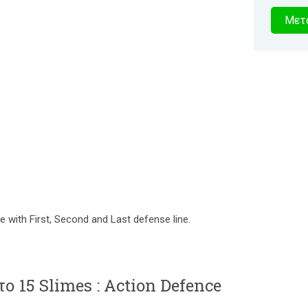
4
Μετα
δευτερό
 with First, Second and Last defense line.
ο 15 Slimes : Action Defence