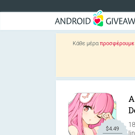
Κάθε μέρα
προσφέρουμε Δ
A
D
18
$4.49
li