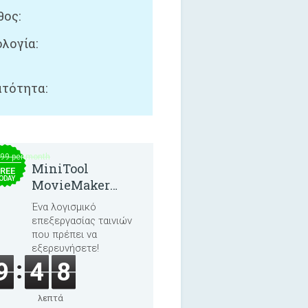
ος:
λογία:
τότητα:
.99 per month
MiniTool
REE
ODAY
MovieMaker
8.8.0
Ένα λογισμικό
επεξεργασίας ταινιών
που πρέπει να
εξερευνήσετε!
9
4
8
λεπτά