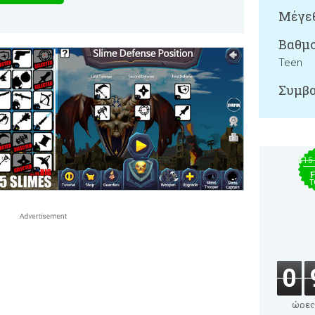
Μέγεθ
Βαθμο
Teen
Συμβα
$15
F
T
0
ώρες