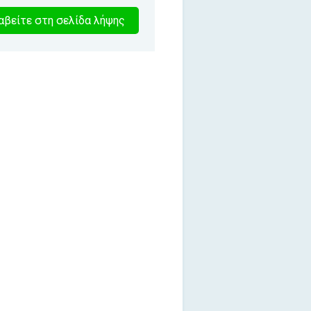
1
βείτε στη σελίδα λήψης
λεπτα