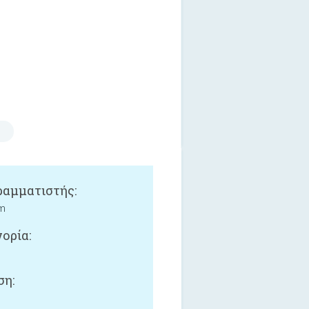
αμματιστής:
m
ορία:
ση: