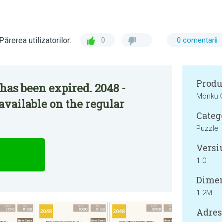
Părerea utilizatorilor:
0
0 comentarii
Produ
has been expired. 2048 -
Monku
available on the regular
Categ
Puzzle
Versi
1.0
Dimen
1.2M
Adresa