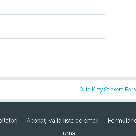
Cute Kitty Stickers Fo
ltatori
Abonaţi-vă la lista de email
Formular 
Jurnal