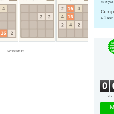
Everyo
Compa
4.0 and
$
GR
A
0
ore
M