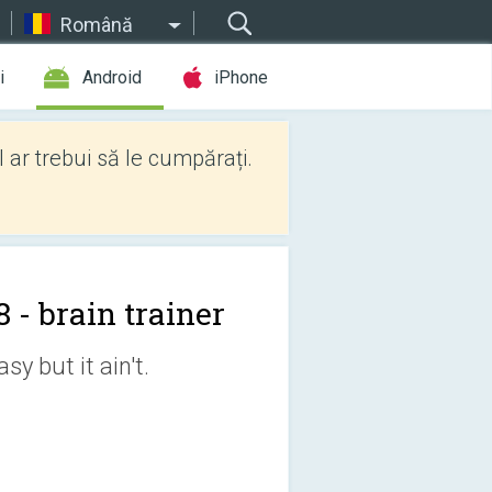
Română
i
Android
iPhone
l ar trebui să le cumpărați.
 - brain trainer
sy but it ain't.