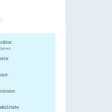
cător:
 Games
orie:
une:
siune:
bilitate: