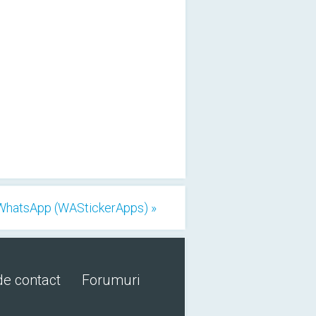
r WhatsApp (WAStickerApps) »
de contact
Forumuri