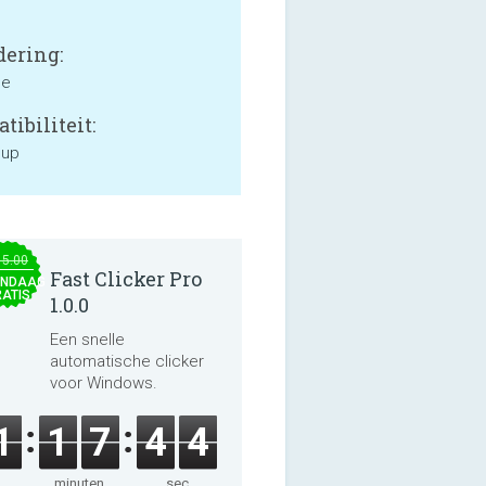
ering:
ne
tibiliteit:
 up
15.00
Fast Clicker Pro
NDAAG
ATIS
1.0.0
Een snelle
automatische clicker
voor Windows.
1
1
7
4
3
minuten
sec