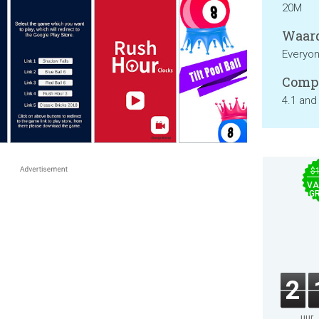
20M
Waard
Everyo
Compa
4.1 and
$
VA
GR
2
uur