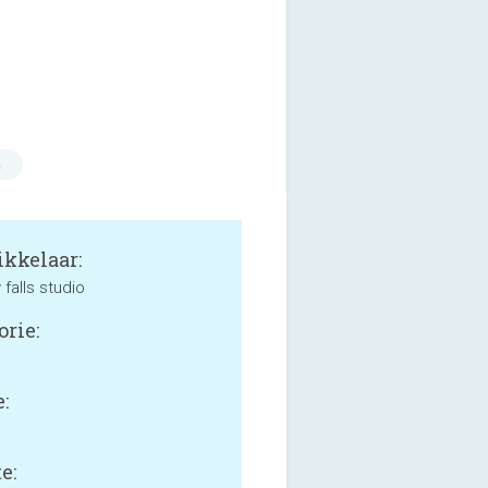
n
kkelaar:
falls studio
orie:
:
e: