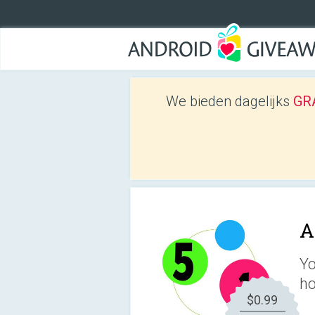
We bieden dagelijks
GRA
A
Yo
ho
$0.99