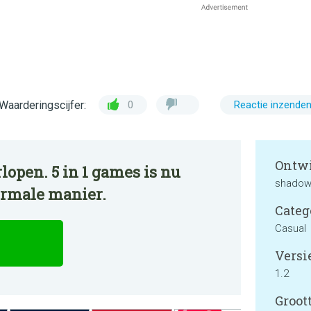
Waarderingscijfer:
0
Reactie inzende
Ontwi
lopen. 5 in 1 games is nu
shadow 
ormale manier.
Categ
Casual
Versie
1.2
Groott