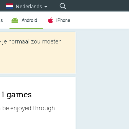
Nederlands
es
Android
iPhone
e je normaal zou moeten
n 1 games
n be enjoyed through