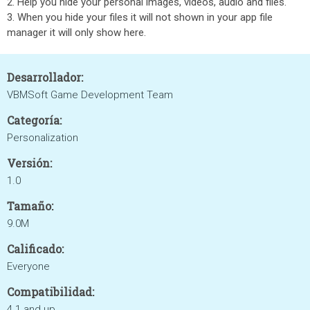
2. Help you hide your personal images, videos, audio and files.
3. When you hide your files it will not shown in your app file
manager it will only show here.
Desarrollador:
VBMSoft Game Development Team
Categoría:
Personalization
Versión:
1.0
Tamaño:
9.0M
Calificado:
Everyone
Compatibilidad:
4.1 and up