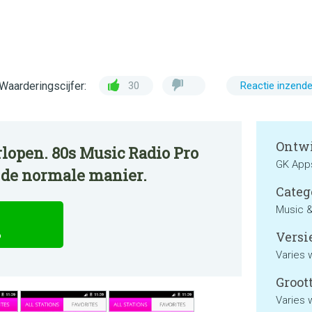
Waarderingscijfer:
30
Reactie inzend
Ontwi
lopen. 80s Music Radio Pro
GK App
p de normale manier.
Categ
Music &
Versie
o
Varies 
Groott
Varies 