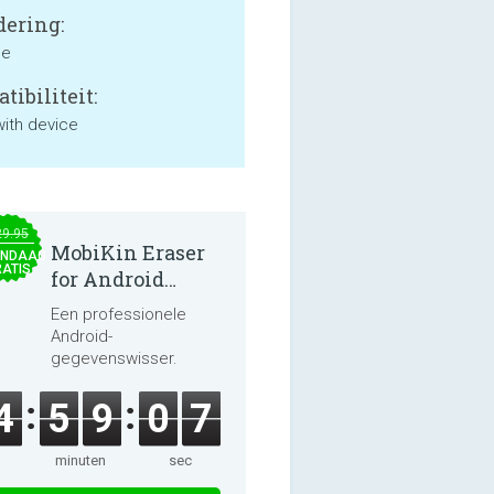
ering:
ne
tibiliteit:
with device
29.95
MobiKin Eraser
NDAAG
ATIS
for Android
5.0.25
Een professionele
Android-
gegevenswisser.
4
5
9
0
7
minuten
sec