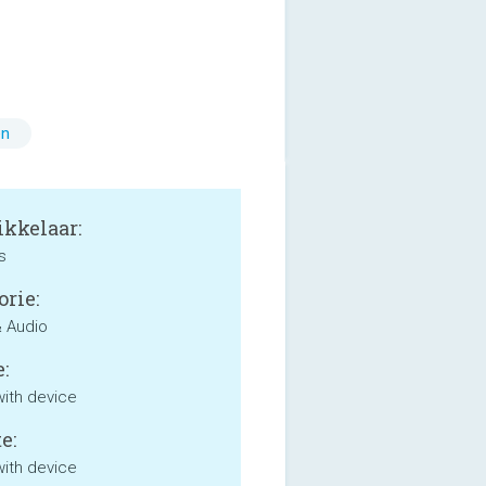
en
kkelaar:
s
orie:
 Audio
:
with device
e:
with device