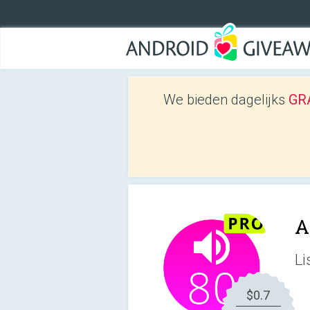
We bieden dagelijks
GRA
A
Li
$0.7