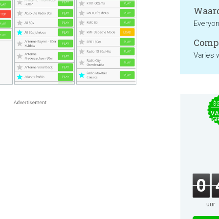
Waard
Everyo
Compa
Varies 
$
VA
GR
0
uur