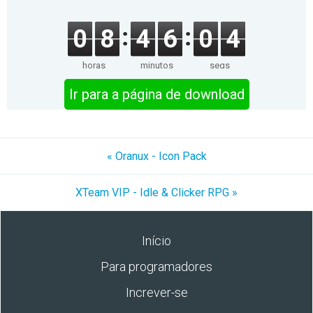
0
8
4
6
0
4
horas
minutos
segs
Ir para a página de download
« Oranux - Icon Pack
XTeam VIP - Idle & Clicker RPG »
Início
Para programadores
Increver-se