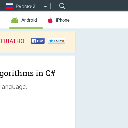
Русский
ы
Android
iPhone
СПЛАТНО
!
gorithms in C#
 language.