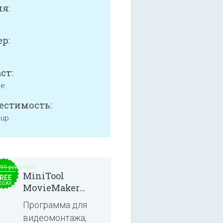
я:
р:
ст:
ne
естимость:
 up
.99 per month
MiniTool
REE
ODAY
MovieMaker
8.8.0
Программа для
видеомонтажа,