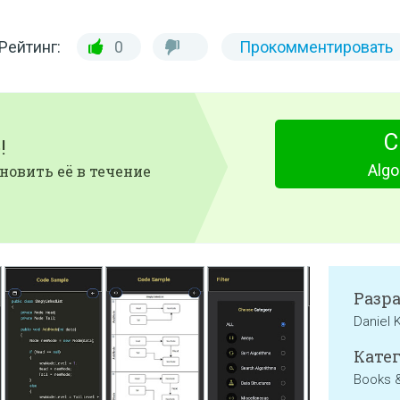
Рейтинг:
0
Прокомментировать
С
!
Algo
новить её в течение
Разр
Daniel 
Катег
Books 