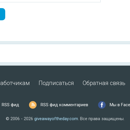
работчикам
Подписаться
Обратная связь
RSS фид
RSS фид комментариев
Мы в Fac
© 2006 - 2026
giveawayoftheday.com
.
Все права защищены.