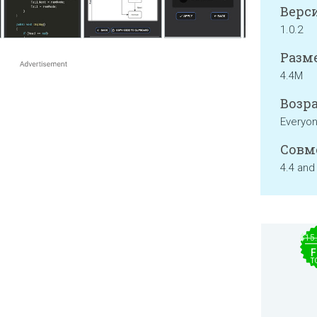
Верси
1.0.2
Разме
4.4M
Возра
Everyo
Совм
4.4 and
$15
F
T