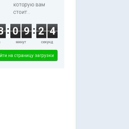
которую вам
стоит
попробовать!
8
0
9
2
3
в
минут
секунд
йти на страницу загрузки