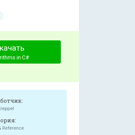
качать
rithms in C#
аботчик:
Kreppel
ория:
& Reference