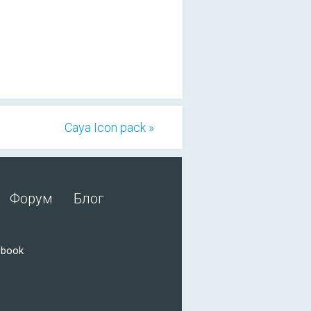
Caya Icon pack »
Форум
Блог
ebook