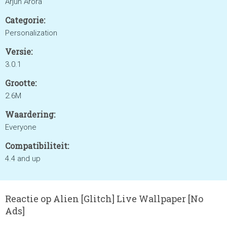
Arjun Arora
Categorie:
Personalization
Versie:
3.0.1
Grootte:
2.6M
Waardering:
Everyone
Compatibiliteit:
4.4 and up
Reactie op Alien [Glitch] Live Wallpaper [No
Ads]