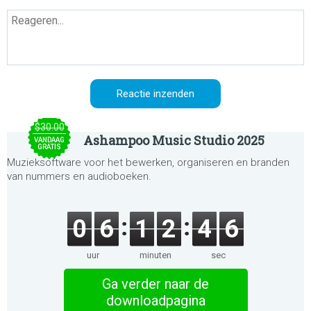
$30.00
Ashampoo Music Studio 2025
VANDAAG
GRATIS
Muzieksoftware voor het bewerken, organiseren en branden
van nummers en audioboeken.
0
6
1
2
4
6
uur
minuten
sec
Ga verder naar de
downloadpagina