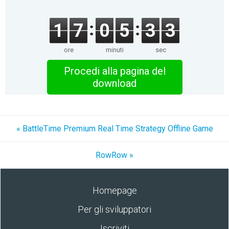
1
7
0
5
3
3
ore
minuti
sec
Procedi alla pagina del
download
« BattleTime Premium Real Time Strategy Offline Game
RowRow »
Homepage
Per gli sviluppatori
Iscriviti