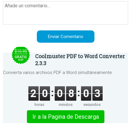
$15.95
Coolmuster PDF to Word Converter
GRATIS
HOY
2.3.3
Convierta varios archivos PDF a Word simultáneamente.
2
0
0
8
0
3
horas
minutos
segundos
Ir a la Pagina de Descarga