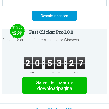
$15.00
Fast Clicker Pro 1.0.0
VANDAAG
GRATIS
Een snelle automatische clicker voor Windows.
2
0
5
3
2
7
uur
minuten
sec
Ga verder naar de
downloadpagina