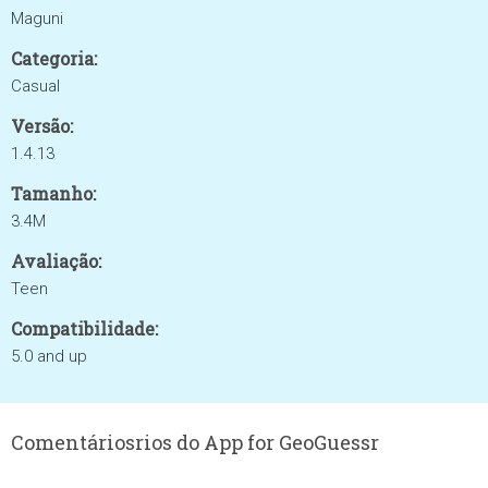
Maguni
Categoria:
Casual
Versão:
1.4.13
Tamanho:
3.4M
Avaliação:
Teen
Compatibilidade:
5.0 and up
Comentáriosrios do App for GeoGuessr