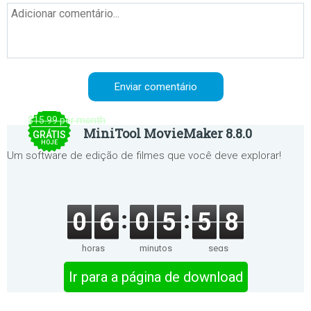
$15.99 per month
MiniTool MovieMaker 8.8.0
GRÁTIS
HOJE
Um software de edição de filmes que você deve explorar!
0
6
0
5
5
8
horas
minutos
segs
Ir para a página de download