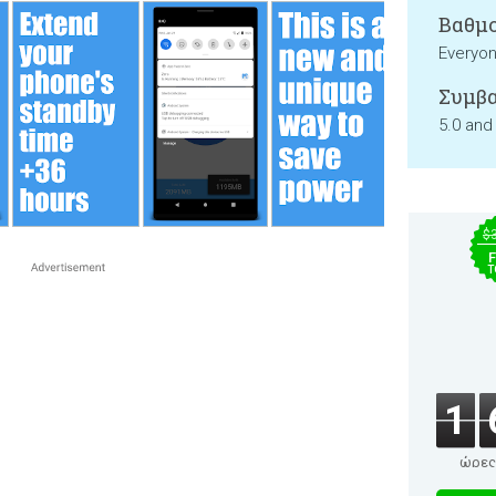
Βαθμο
Everyo
Συμβα
5.0 and
$
F
T
1
ώρες