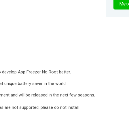
4
Μετα
δευτερό
o develop App Freezer No Root better.
 unique battery saver in the world.
ent and will be released in the next few seasons.
 are not supported, please do not install.