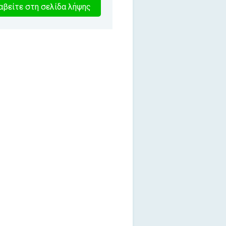
0
βείτε στη σελίδα λήψης
λεπτα