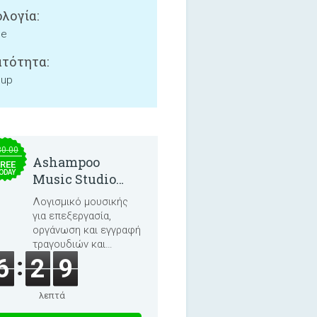
λογία:
ne
τότητα:
 up
30.00
Ashampoo
REE
ODAY
Music Studio
2025
Λογισμικό μουσικής
για επεξεργασία,
οργάνωση και εγγραφή
τραγουδιών και
ηχητικών βιβλίων.
6
2
9
λεπτά