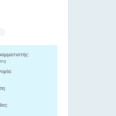
αμματιστής:
hang
ορία:
ση:
ος: