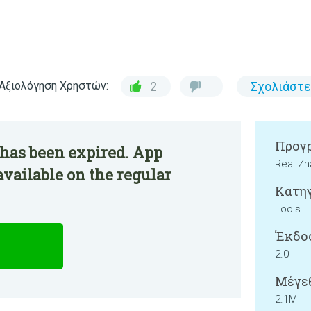
Αξιολόγηση Χρηστών:
2
Σχολιάστε
Προγρ
 has been expired. App
Real Z
available on the regular
Κατηγ
Tools
Έκδο
2.0
Μέγεθ
2.1M