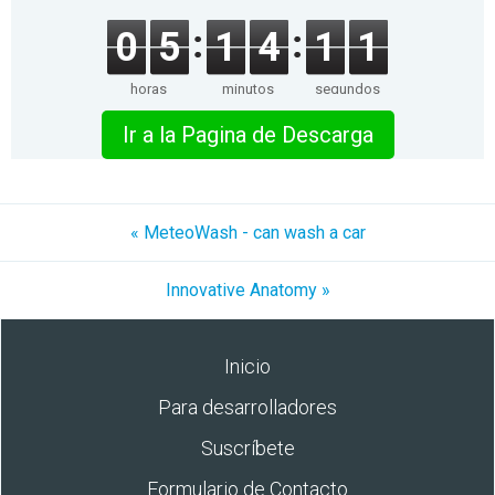
0
5
1
4
1
1
horas
minutos
segundos
Ir a la Pagina de Descarga
« MeteoWash - can wash a car
Innovative Anatomy »
Inicio
Para desarrolladores
Suscríbete
Formulario de Contacto