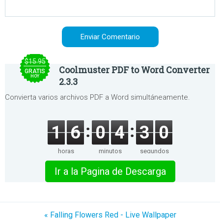
$15.95
Coolmuster PDF to Word Converter
GRATIS
HOY
2.3.3
Convierta varios archivos PDF a Word simultáneamente.
1
6
0
4
3
0
horas
minutos
segundos
Ir a la Pagina de Descarga
« Falling Flowers Red - Live Wallpaper