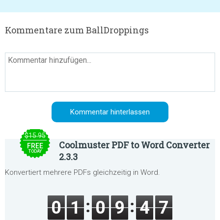
Kommentare zum BallDroppings
$15.95
Coolmuster PDF to Word Converter
FREE
TODAY
2.3.3
Konvertiert mehrere PDFs gleichzeitig in Word.
0
1
0
9
4
6