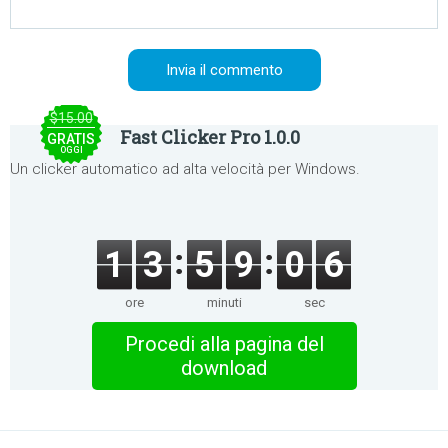
$15.00
Fast Clicker Pro 1.0.0
GRATIS
OGGI
Un clicker automatico ad alta velocità per Windows.
1
3
5
9
0
6
ore
minuti
sec
Procedi alla pagina del
download