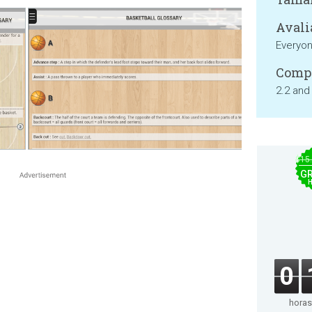
Avali
Everyo
Compa
2.2 and
$15
GR
0
horas