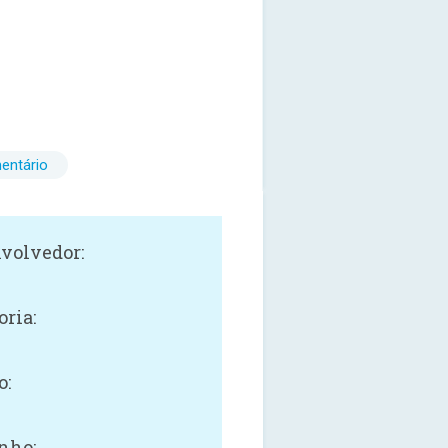
entário
volvedor:
oria:
o:
nho: