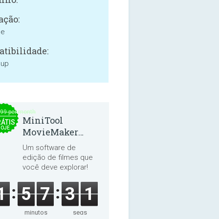
ação:
ne
tibilidade:
 up
.99 per month
MiniTool
ÁTIS
HOJE
MovieMaker
8.8.0
Um software de
edição de filmes que
você deve explorar!
1
5
7
3
1
minutos
segs