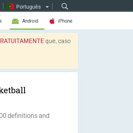
Português
s
Android
iPhone
os GRATUITAMENTE
que, caso
ketball
00 definitions and