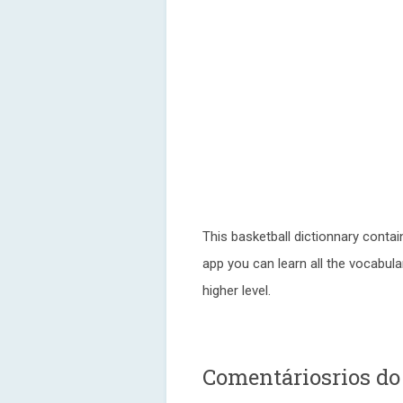
This basketball dictionnary contai
app you can learn all the vocabul
higher level.
Comentáriosrios do