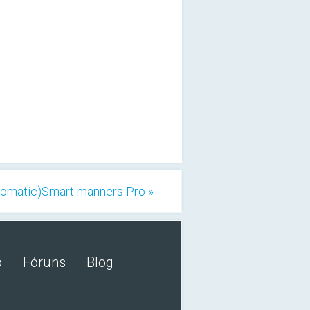
tomatic)Smart manners Pro »
o
Fóruns
Blog