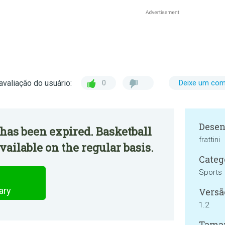
avaliação do usuário:
0
Deixe um com
Desen
has been expired. Basketball
frattini
ailable on the regular basis.
Categ
Sports
ary
Versã
1.2
Tama