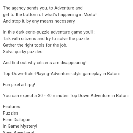
The agency sends you, to Adventure and
get to the bottom of what’s happening in Mixito!
And stop it, by any means necessary.
In this dark eerie-puzzle adventure game you’ll :
Talk with citizens and try to solve the puzzle.
Gather the right tools for the job.
Solve quirky puzzles.
And find out why citizens are disappearing!
Top-Down-Role-Playing-Adventure-style gameplay in Batoni.
Fun pixel art rpg!
You can expect a 30 - 40 minutes Top Down Adventure in Batoni.
Features:
Puzzles
Eerie Dialogue
In Game Mystery!
Save Anywhere!