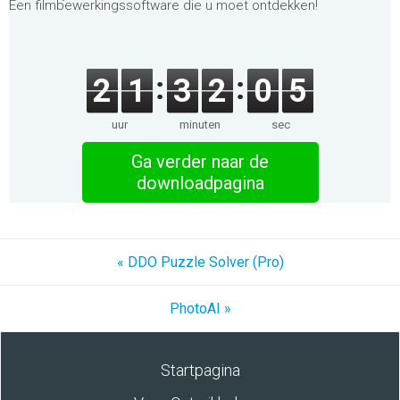
Een filmbewerkingssoftware die u moet ontdekken!
2
1
3
2
0
5
uur
minuten
sec
Ga verder naar de
downloadpagina
« DDO Puzzle Solver (Pro)
PhotoAI »
Startpagina