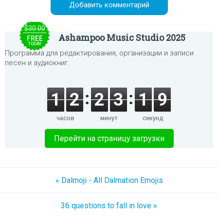
$30.00
Ashampoo Music Studio 2025
FREE
TODAY
Программа для редактирования, организации и записи
песен и аудиокниг.
1
2
2
3
1
9
часов
минут
секунд
Перейти на страницу загрузки
« Dalmoji - All Dalmation Emojis
36 questions to fall in love »