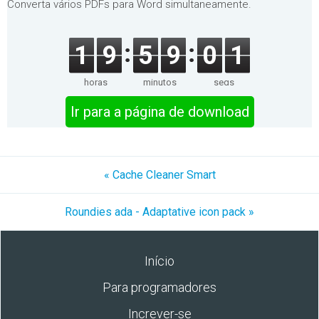
Converta vários PDFs para Word simultaneamente.
1
9
5
9
0
1
horas
minutos
segs
Ir para a página de download
« Cache Cleaner Smart
Roundies ada - Adaptative icon pack »
Início
Para programadores
Increver-se