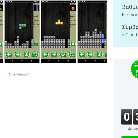
Βαθμο
Everyo
Συμβα
5.0 and
$
F
T
0
ώρες