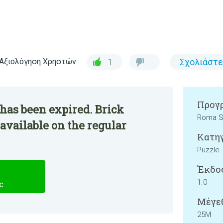
Αξιολόγηση Χρηστών:
1
Σχολιάστε
Προγρ
has been expired. Brick
Roma S
available on the regular
Κατηγ
Puzzle
Έκδο
1.0
c
Μέγεθ
25M