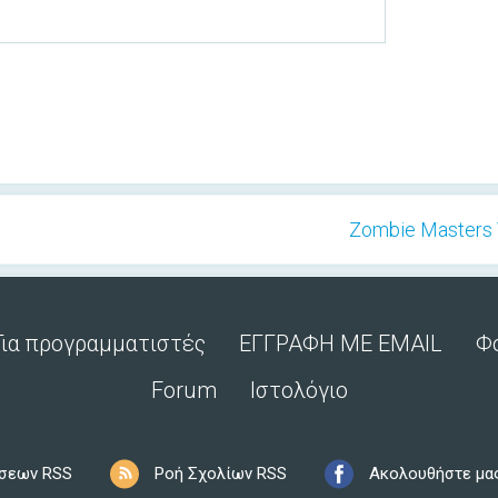
Zombie Masters V
Για προγραμματιστές
ΕΓΓΡΑΦΗ ΜΕ EMAIL
Φ
Forum
Ιστολόγιο
ήσεων RSS
Ροή Σχολίων RSS
Ακολουθήστε μα