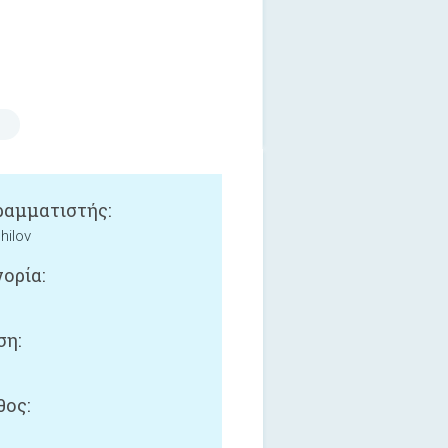
αμματιστής:
hilov
ορία:
ση:
ος: