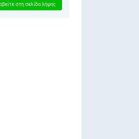
2
βείτε στη σελίδα λήψης
λεπτα