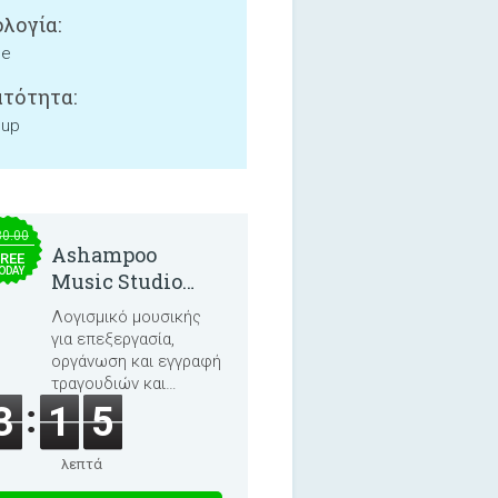
λογία:
ne
τότητα:
 up
30.00
Ashampoo
REE
ODAY
Music Studio
2025
Λογισμικό μουσικής
για επεξεργασία,
οργάνωση και εγγραφή
τραγουδιών και
ηχητικών βιβλίων.
3
1
5
λεπτά