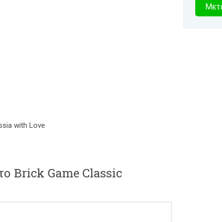
1
Μετα
δευτερό
sia with Love
το Brick Game Classic