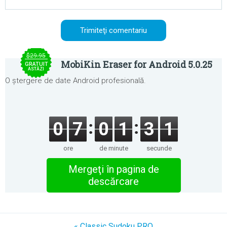
$29.95
MobiKin Eraser for Android 5.0.25
GRATUIT
ASTĂZI
O ștergere de date Android profesională.
0
7
0
1
3
1
ore
de minute
secunde
Mergeţi în pagina de
descărcare
« Classic Sudoku PRO