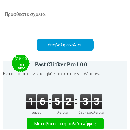
$15.00
Fast Clicker Pro 1.0.0
FREE
TODAY
Ένα αυτόματο κλικ υψηλής ταχύτητας για Windows.
1
6
5
2
3
3
ώρες
λεπτά
δευτερόλεπτα
Μεταβείτε στη σελίδα λήψης