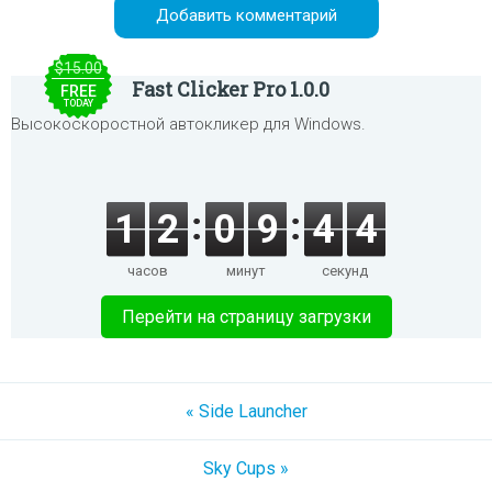
$15.00
Fast Clicker Pro 1.0.0
FREE
TODAY
Высокоскоростной автокликер для Windows.
1
2
0
9
4
4
часов
минут
секунд
Перейти на страницу загрузки
« Side Launcher
Sky Cups »