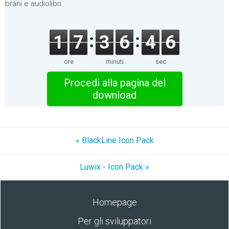
brani e audiolibri.
1
7
3
6
4
6
ore
minuti
sec
Procedi alla pagina del
download
« BlackLine Icon Pack
Luwix - Icon Pack »
Homepage
Per gli sviluppatori