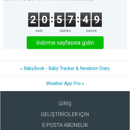
2
0
5
7
4
9
saat
dakika
saniye
İndirme sayfasına gidin
« BabyBook - Baby Tracker & Newborn Diary
Weather App Pro »
GİRİŞ
GELİŞTİRİCİLER İÇİN
E-POSTA ABONELİK