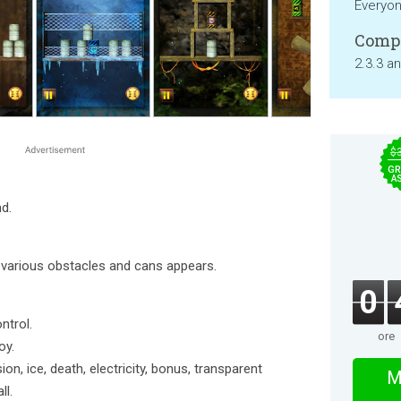
Everyo
Compa
2.3.3 a
$
GR
A
d.
he various obstacles and cans appears.
0
ntrol.
ore
oy.
on, ice, death, electricity, bonus, transparent
M
ll.