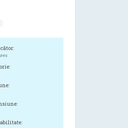
cător:
ures
orie:
une:
siune:
bilitate: