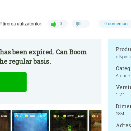
Părerea utilizatorilor:
0
0 comentarii
Produ
 has been expired. Can Boom
eiNpict
he regular basis.
Categ
Arcade
Versi
1.2.1
Dimen
28M
Adresa