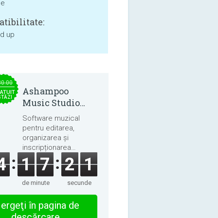
ne
tibilitate:
nd up
30.00
Ashampoo
ATUIT
STĂZI
Music Studio
2025
Software muzical
pentru editarea,
organizarea și
inscripționarea
melodiilor și cărților
4
1
7
2
1
audio.
de minute
secunde
ergeţi în pagina de
descărcare