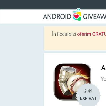
În fiecare zi
oferim GRATUIT
A
Yo
2.49
EXPIRAT