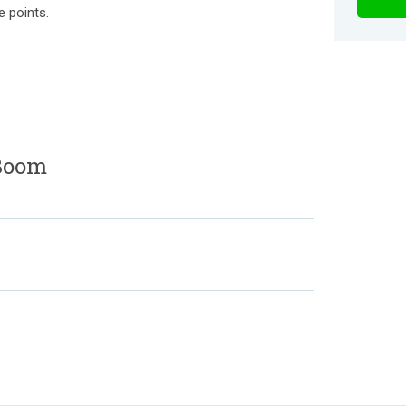
e points.
 Boom