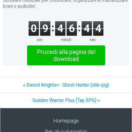
Software musicale per modificare, organizzare e masterizzare
brani e audiolibri.
0
9
4
6
4
4
ore
minuti
sec
Procedi alla pagina del
download
« Sword Knights+ : Ghost Hunter (idle rpg)
Sudden Warrior Plus (Tap RPG) »
Homepage
Per gli sviluppatori