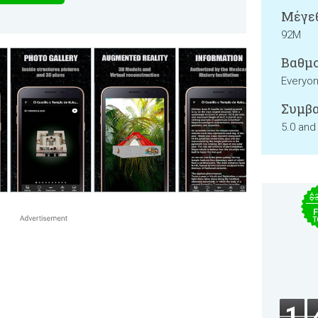
Μέγεθ
92M
Βαθμο
Everyo
Συμβα
5.0 and
$
F
T
1