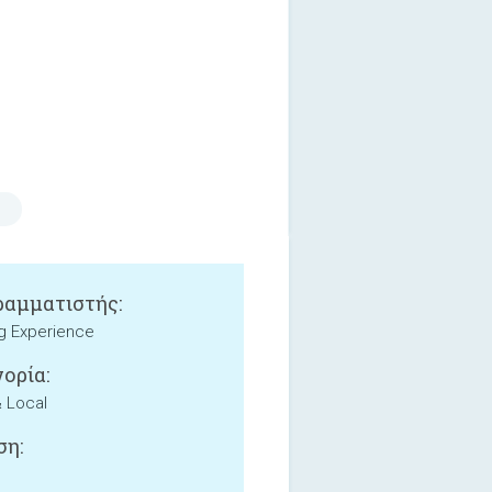
αμματιστής:
g Experience
ορία:
& Local
ση: