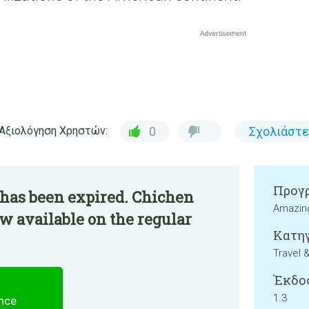
Αξιολόγηση Χρηστών:
0
Σχολιάστε
Προγρ
 has been expired. Chichen
Amazin
ow available on the regular
Κατηγ
Travel 
Έκδο
1.3
ence