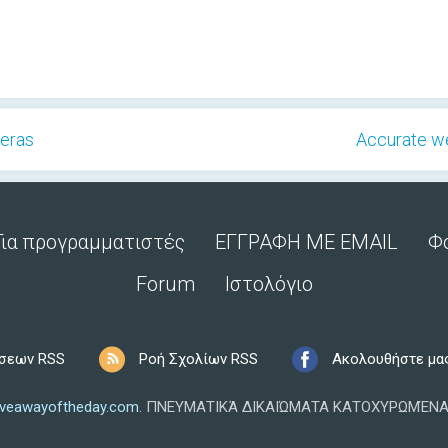
meras
Accurate wea
Για προγραμματιστές
ΕΓΓΡΑΦΗ ΜΕ EMAIL
Φ
Forum
Ιστολόγιο
ήσεων RSS
Ροή Σχολίων RSS
Ακολουθήστε μα
iveawayoftheday.com
.
ΠΝΕΥΜΑΤΙΚΆ ΔΙΚΑΙΏΜΑΤΑ ΚΑΤΟΧΥΡΩΜΈΝΑ