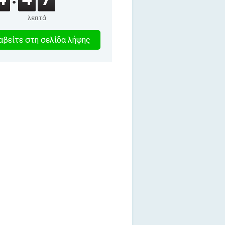
λεπτά
0
βείτε στη σελίδα λήψης
λεπτα