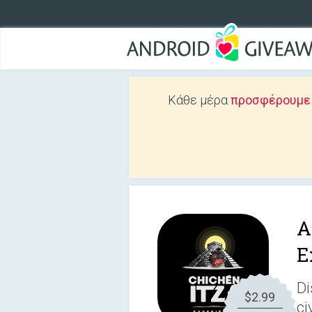
Κάθε μέρα
προσφέρουμε Δ
A
E
Di
$2.99
ci