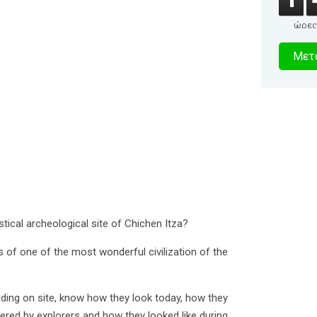
ώρες
2
Μετα
δευτερό
ical archeological site of Chichen Itza?
 of one of the most wonderful civilization of the
lding on site, know how they look today, how they
ered by explorers and how they looked like during