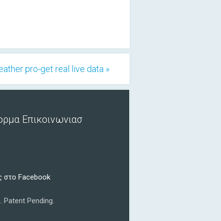
ther pro-get real live data »
ορμα Επικοινωνιασ
ς στο Facebook
.
Patent Pending.