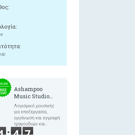
ος:
λογία:
ne
τότητα:
 up
30.00
Ashampoo
REE
ODAY
Music Studio
2025
Λογισμικό μουσικής
για επεξεργασία,
οργάνωση και εγγραφή
τραγουδιών και
ηχητικών βιβλίων.
4
4
7