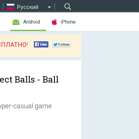
Русский
ы
Android
iPhone
СПЛАТНО
!
ect Balls - Ball
 hyper-casual game