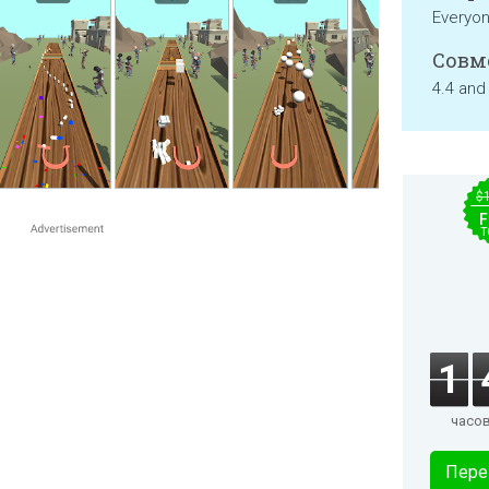
Everyo
Совм
4.4 and
$
F
T
1
часо
Пере