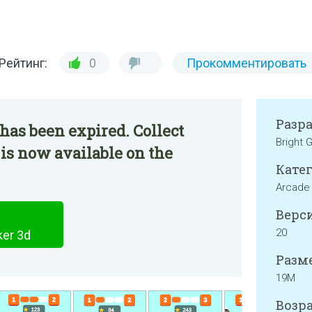
Рейтинг:
0
Прокомментировать
Разр
has been expired. Collect
Bright
d is now available on the
Катег
Arcade
Верси
20
ker 3d
Разме
19M
Возра