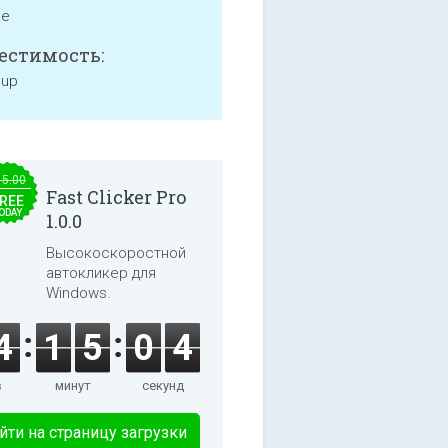
ne
естимость:
 up
15.00
Fast Clicker Pro
REE
ODAY
1.0.0
Высокоскоростной
автокликер для
Windows.
4
1
5
0
4
в
минут
секунд
йти на страницу загрузки