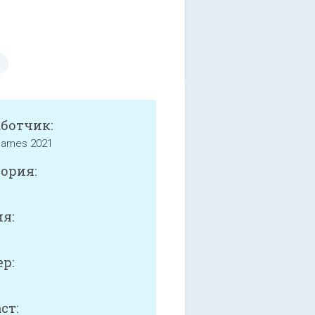
аботчик:
 Games 2021
ория:
я:
р:
ст: