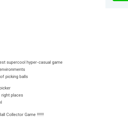
a best supercool hyper-casual game
 environments
f picking balls
picker
e right places
el
all Collector Game !!!!!!