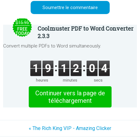
$15.95
Coolmuster PDF to Word Converter
FREE
TODAY
2.3.3
Convert multiple PDFs to Word simultaneously.
1
9
1
2
0
4
heures
minutes
secs
Continuer vers la page de
téléchargement
« The Rich King VIP - Amazing Clicker