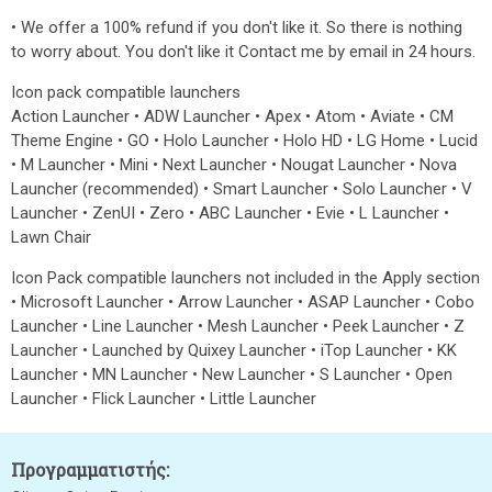
• We offer a 100% refund if you don't like it. So there is nothing
to worry about. You don't like it Contact me by email in 24 hours.
Icon pack compatible launchers
Action Launcher • ADW Launcher • Apex • Atom • Aviate • CM
Theme Engine • GO • Holo Launcher • Holo HD • LG Home • Lucid
• M Launcher • Mini • Next Launcher • Nougat Launcher • Nova
Launcher (recommended) • Smart Launcher • Solo Launcher • V
Launcher • ZenUI • Zero • ABC Launcher • Evie • L Launcher •
Lawn Chair
Icon Pack compatible launchers not included in the Apply section
• Microsoft Launcher • Arrow Launcher • ASAP Launcher • Cobo
Launcher • Line Launcher • Mesh Launcher • Peek Launcher • Z
Launcher • Launched by Quixey Launcher • iTop Launcher • KK
Launcher • MN Launcher • New Launcher • S Launcher • Open
Launcher • Flick Launcher • Little Launcher
Προγραμματιστής: