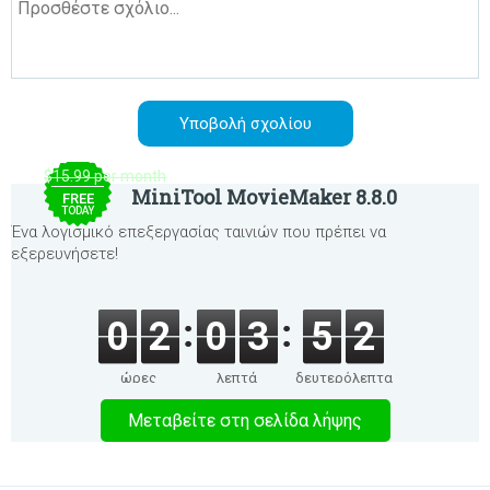
$15.99 per month
MiniTool MovieMaker 8.8.0
FREE
TODAY
Ένα λογισμικό επεξεργασίας ταινιών που πρέπει να
εξερευνήσετε!
0
2
0
3
5
2
ώρες
λεπτά
δευτερόλεπτα
Μεταβείτε στη σελίδα λήψης