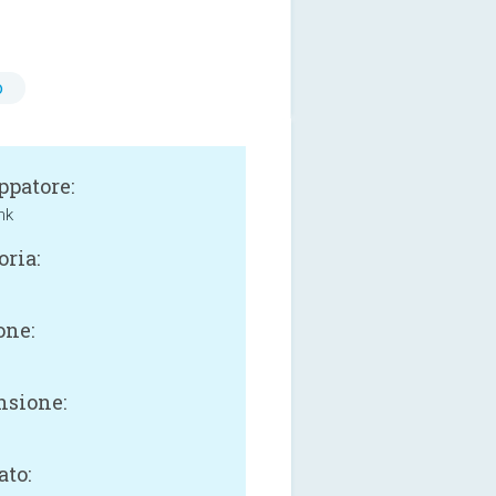
o
ppatore:
nk
oria:
one:
sione:
ato: