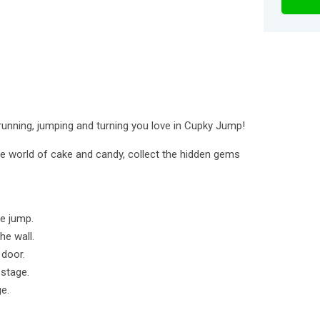
running, jumping and turning you love in Cupky Jump!
e world of cake and candy, collect the hidden gems
le jump.
he wall.
 door.
 stage.
e.