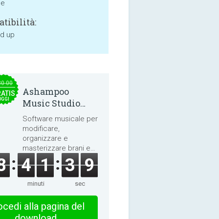
ne
tibilità:
nd up
30.00
Ashampoo
ATIS
OGGI
Music Studio
2025
Software musicale per
modificare,
organizzare e
masterizzare brani e
audiolibri.
8
4
1
3
9
minuti
sec
cedi alla pagina del
download