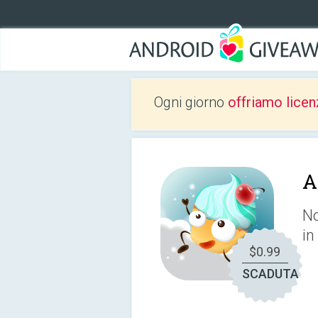
Ogni giorno
offriamo licen
A
No
in
$0.99
SCADUTA