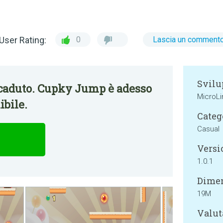
User Rating:
0
Lascia un comment
Svilu
caduto. Cupky Jump è adesso
MicroLi
bile.
Categ
Casual
Versi
1.0.1
Dimen
19M
Valut