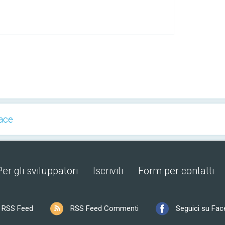
ace
Per gli sviluppatori
Iscriviti
Form per contatti
RSS Feed
RSS Feed Commenti
Seguici su Fa