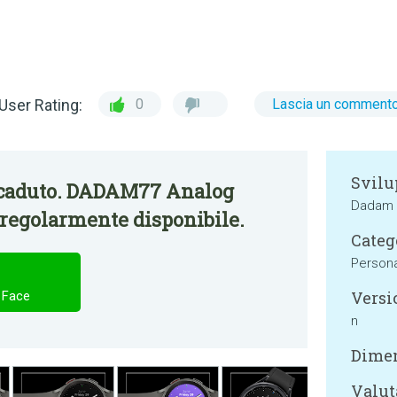
User Rating:
0
Lascia un comment
Svilu
scaduto. DADAM77 Analog
Dadam 
regolarmente disponibile.
Categ
Persona
Versi
 Face
n
Dimen
Valut