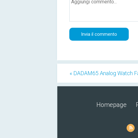
« DADAM65 Analog Watch F
Homepage