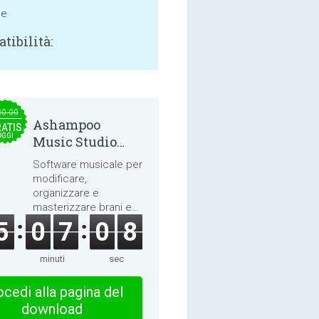
ne
tibilità:
30.00
Ashampoo
ATIS
OGGI
Music Studio
2025
Software musicale per
modificare,
organizzare e
masterizzare brani e
audiolibri.
5
0
7
0
7
minuti
sec
cedi alla pagina del
download