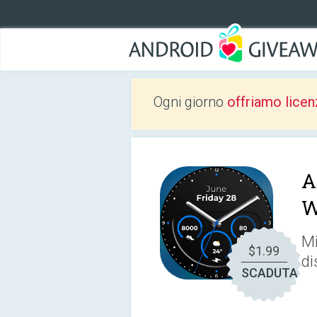
Ogni giorno
offriamo licen
A
W
Mi
$1.99
di
SCADUTA