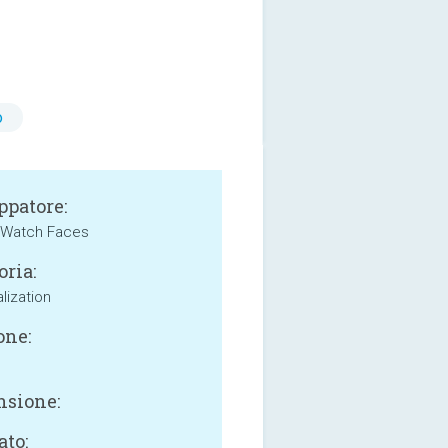
o
ppatore:
Watch Faces
oria:
lization
one:
sione:
ato: