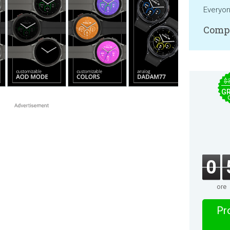
Everyo
Compa
$
GR
0
ore
Pro