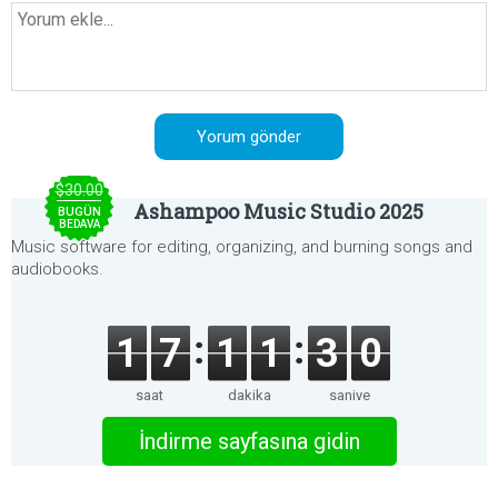
$30.00
Ashampoo Music Studio 2025
BUGÜN
BEDAVA
Music software for editing, organizing, and burning songs and
audiobooks.
1
7
1
1
3
0
saat
dakika
saniye
İndirme sayfasına gidin