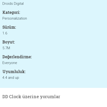
Droids Digital
Kategori:
Personalization
Sürüm:
1.6
Boyut:
5.7M
Değerlendirme:
Everyone
Uyumluluk:
4.4 and up
DD Clock üzerine yorumlar