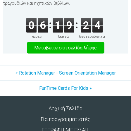
τραγουδιών και ηχητικών βιβλίων.
0
6
1
9
2
4
ώρες
λεπτά
δευτερόλεπτα
Μεταβείτε στη σελίδα λήψης
« Rotation Manager - Screen Orientation Manager
FunTime Cards For Kids »
Αρχική Σελίδα
Για προγραμματιστές
ΕΓΓΡΑΦΗ ΜΕ EMAIL