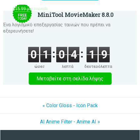
$15.99 per month
MiniTool MovieMaker 8.8.0
FREE
TODAY
Ένα λογισμικό επεξεργασίας ταινιών που πρέπει να
εξερευνήσετε!
0
1
0
4
1
9
ώρες
λεπτά
δευτερόλεπτα
Μεταβείτε στη σελίδα λήψης
« Color Gloss - Icon Pack
AI Anime Filter - Anime AI »