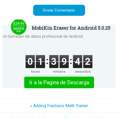
$29.95
MobiKin Eraser for Android 5.0.25
GRATIS
HOY
Un borrador de datos profesional de Android.
0
1
3
9
4
2
horas
minutos
segundos
Ir a la Pagina de Descarga
« Adding Fractions Math Trainer