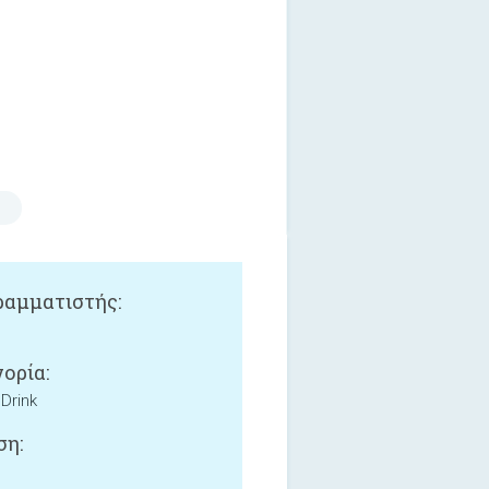
αμματιστής:
ορία:
Drink
ση: