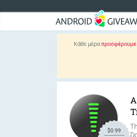
Κάθε μέρα
προσφέρουμε Δ
A
T
Th
$0.99
Do