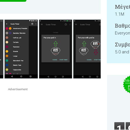
Μέγεθ
1.1M
Βαθμο
Everyo
Συμβα
5.0 and
$15
F
T
1