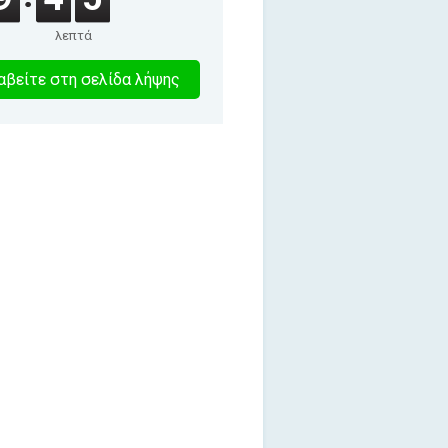
λεπτά
8
βείτε στη σελίδα λήψης
λεπτα