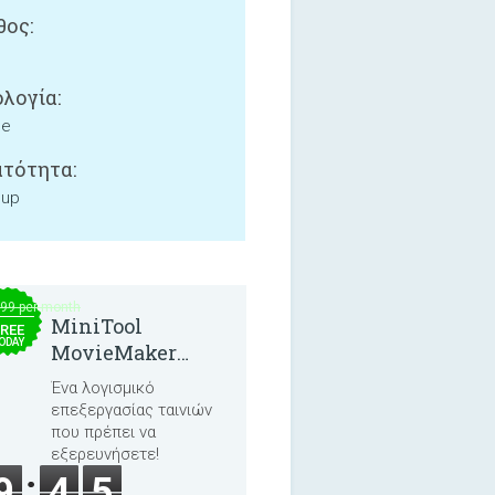
ος:
λογία:
ne
τότητα:
 up
.99 per month
MiniTool
REE
ODAY
MovieMaker
8.8.0
Ένα λογισμικό
επεξεργασίας ταινιών
που πρέπει να
εξερευνήσετε!
9
4
5