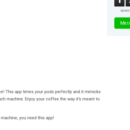
ώρες
2
Μετα
δευτερό
e! This app times your pods perfectly and it mimicks
uch machine. Enjoy your coffee the way it's meant to
 machine, you need this app!