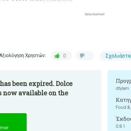
Αξιολόγηση Χρηστών:
0
Σχολιάστε
Προγρ
has been expired. Dolce
dtylam
 now available on the
Κατηγ
Food & 
Έκδο
0.8.1
imer