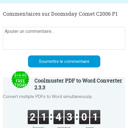
Commentaires sur Doomsday Comet C2006 P1
$15.95
Coolmuster PDF to Word Converter
FREE
TODAY
2.3.3
Convert multiple PDFs to Word simultaneously.
2
1
4
3
0
1
heures
minutes
secs