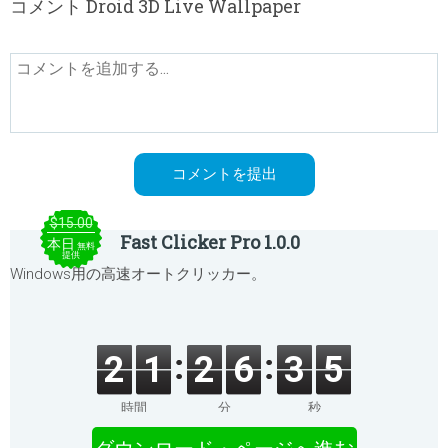
コメント Droid 3D Live Wallpaper
$15.00
Fast Clicker Pro 1.0.0
本日
無料
提供
Windows用の高速オートクリッカー。
2
1
2
6
3
5
時間
分
秒