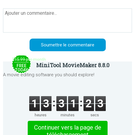
$15.99 per month
MiniTool MovieMaker 8.8.0
FREE
TODAY
A movie editing software you should explore!
1
3
3
1
2
3
heures
minutes
secs
Continuer vers la page de
téléchargement