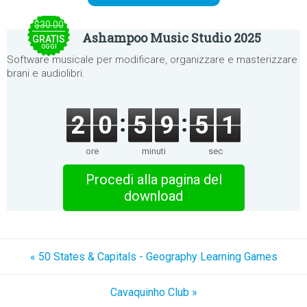
$30.00
Ashampoo Music Studio 2025
GRATIS
OGGI
Software musicale per modificare, organizzare e masterizzare
brani e audiolibri.
2
0
5
9
5
1
ore
minuti
sec
Procedi alla pagina del
download
« 50 States & Capitals - Geography Learning Games
Cavaquinho Club »