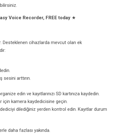
ilirsiniz.
Easy Voice Recorder, FREE today
★
r. Desteklenen cihazlarda mevcut olan ek
ir:
edin.
 sesini arttırın.
organize edin ve kayıtlarınızı SD kartınıza kaydedin.
r için kamera kaydedicisine geçin.
iciyi dilediğiniz yerden kontrol edin. Kayıtlar durum
erle daha fazlası yakında.