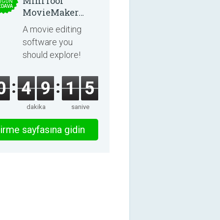
MiniTool
UGÜN
EDAVA
MovieMaker
8.8.0
A movie editing
software you
should explore!
0
4
9
1
5
dakika
saniye
irme sayfasına gidin