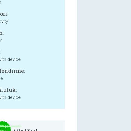
m
ori:
ivity
m:
wn
:
with device
lendirme:
ne
luluk:
with device
.99 per month