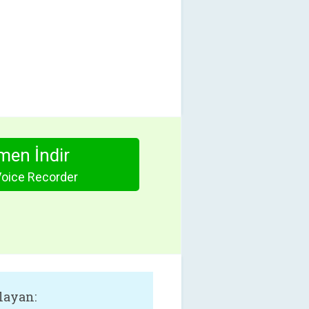
en İndir
Voice Recorder
layan: