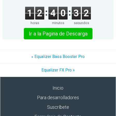
1
2
4
0
3
2
horas
minutos
segundos
Ir a la Pagina de Descarga
« Equalizer Bass Booster Pro
Equalizer FX Pro »
Inicio
Para desarrolladores
Suscríbete