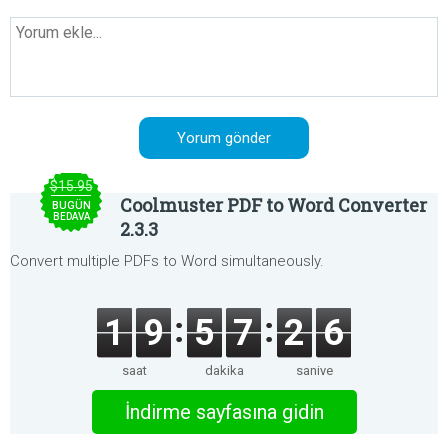
$15.95
Coolmuster PDF to Word Converter
BUGÜN
BEDAVA
2.3.3
Convert multiple PDFs to Word simultaneously.
1
9
5
7
2
6
saat
dakika
saniye
İndirme sayfasına gidin