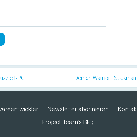
Puzzle RPG
Demon Warrior - Stickman
wareentwickler
Newsletter abonnieren
Kontak
Project Team’s Blog