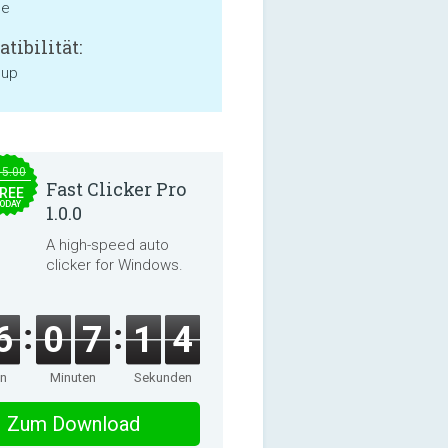
ne
tibilität:
 up
15.00
Fast Clicker Pro
REE
ODAY
1.0.0
A high-speed auto
clicker for Windows.
6
0
7
1
3
en
Minuten
Sekunden
Zum Download