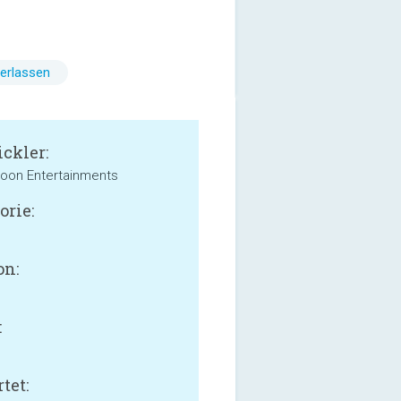
erlassen
ckler:
oon Entertainments
orie:
on:
:
tet: