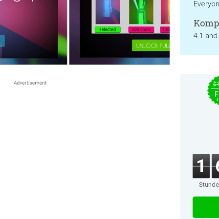
Everyo
Kompa
4.1 and
$
F
T
1
Stund