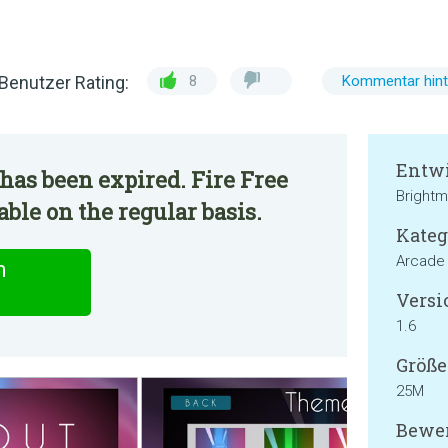
Benutzer Rating:
8
Kommentar hint
Entwi
has been expired. Fire Free
Brightm
able on the regular basis.
Kateg
Arcade
n
Versi
1.6
Größe
25M
Bewer