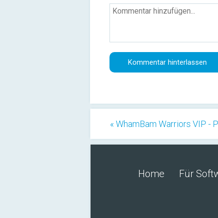
« WhamBam Warriors VIP - 
Home
Für Soft