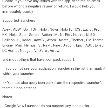
Please, if you have any issues with the app, send me an email
before writing a negative review or refund. I would help you
immediately quickly
Supported launchers
Apex , ADW , Go , TSF , Holo , Nova , Holo for ICS , Lucid , Pro ,
KK , Hola , Solo , Smart , Action , M , N , Etc , Inspire , UI 5.0 ,
Lollipop , L , Dodol , AdwEx , Atom , Aviate , Themer , CM Theme
Engine , Mini , Nemus , S , Next , Nine , Unicon , Epic , ABC , Evie ,
LG Home , Nougat , V , Zero , Arrow…
and most others that have icon pack support.
If you do not see your application launcher in the list then apply it
within your launcher
=> You can also apply icon pack from the respective launcher's
theme / icon settings
Notes
• Google Now Launcher do not support any icon packs.