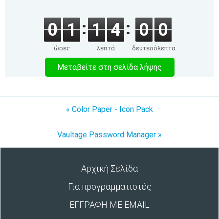
0
1
1
4
0
0
ώρες
λεπτά
δευτερόλεπτα
Μεταβείτε στη σελίδα λήψης
« Color Paper - Icon Pack
Vaultage Password Manager »
Αρχική Σελίδα
Για προγραμματιστές
ΕΓΓΡΑΦΗ ΜΕ EMAIL